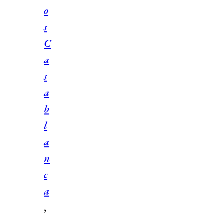
o
s
C
a
s
a
b
l
a
n
c
a
,