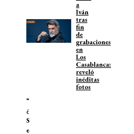
a
Iván
tras
fin
de
grabaciones
en
Los
Casablanca:
reveló
inéditas
fotos
“
¿
S
e