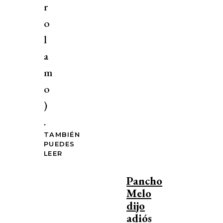
r
o
l
a
m
o
)
.
TAMBIÉN
PUEDES
LEER
Pancho
Melo
dijo
adiós