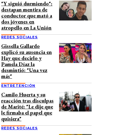
"Y siguió durmiendo":
destapan mentira de
conductor que mató a
dos jóvenes en
atropello en La Unión
REDES SOCIALES
Gissella Gallardo
explicó su ausencia en
Hay que decirlo y
Pamela Díaz la
desmintió: "Una vez
más"
ENTRETENCIÓN
Camilo Huerta y su
reacción tras disculpas
de Marité: "Le dije que
le firmaba el papel que
quisiera"
REDES SOCIALES