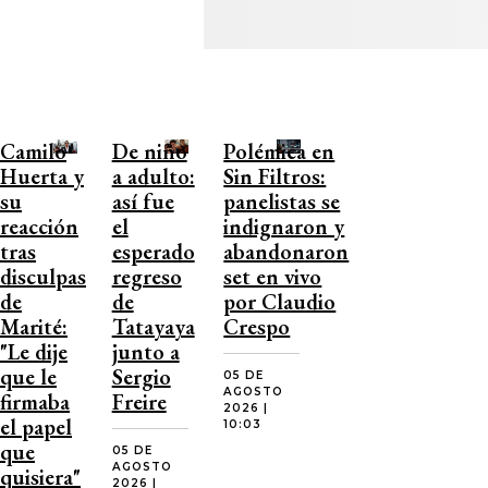
Camilo
De niño
Polémica en
Huerta y
a adulto:
Sin Filtros:
su
así fue
panelistas se
reacción
el
indignaron y
tras
esperado
abandonaron
disculpas
regreso
set en vivo
de
de
por Claudio
Marité:
Tatayaya
Crespo
"Le dije
junto a
que le
Sergio
05 DE
AGOSTO
firmaba
Freire
2026 |
el papel
10:03
que
05 DE
AGOSTO
quisiera"
2026 |