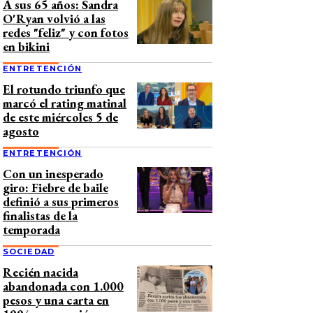
A sus 65 años: Sandra
O'Ryan volvió a las
redes "feliz" y con fotos
en bikini
ENTRETENCIÓN
El rotundo triunfo que
marcó el rating matinal
de este miércoles 5 de
agosto
ENTRETENCIÓN
Con un inesperado
giro: Fiebre de baile
definió a sus primeros
finalistas de la
temporada
SOCIEDAD
Recién nacida
abandonada con 1.000
pesos y una carta en