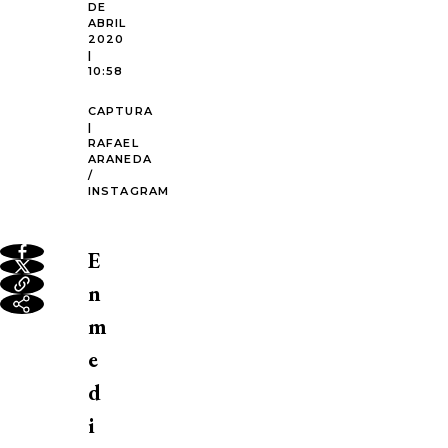
DE
ABRIL
2020
|
10:58
CAPTURA
|
RAFAEL
ARANEDA
/
INSTAGRAM
E
n
m
e
d
i