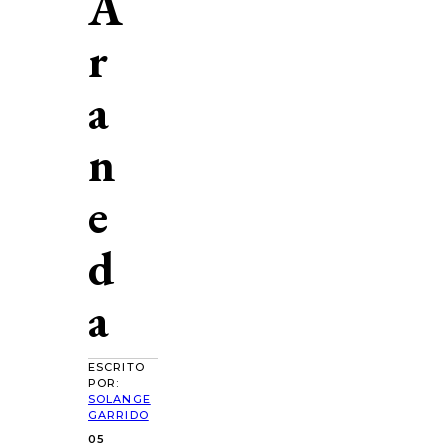
A
r
a
n
e
d
a
ESCRITO
POR:
SOLANGE
GARRIDO
05