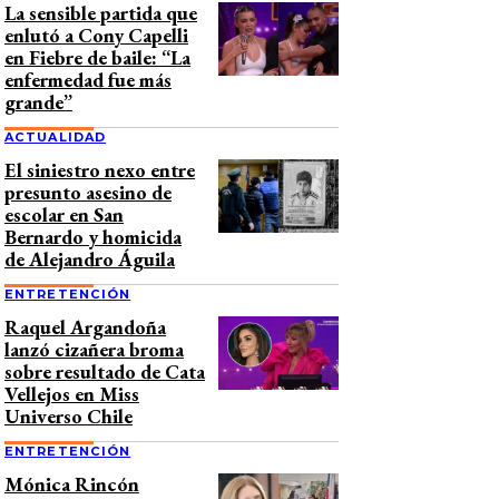
La sensible partida que
enlutó a Cony Capelli
en Fiebre de baile: “La
enfermedad fue más
grande”
ACTUALIDAD
El siniestro nexo entre
presunto asesino de
escolar en San
Bernardo y homicida
de Alejandro Águila
ENTRETENCIÓN
Raquel Argandoña
lanzó cizañera broma
sobre resultado de Cata
Vellejos en Miss
Universo Chile
ENTRETENCIÓN
Mónica Rincón