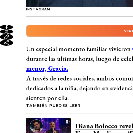
INSTAGRAM
VER
Resumen automático genera
Cristián Sánchez y Diana Bolocco celebr
Un especial momento familiar vivieron
Gracia con emotivos mensajes en redes so
durante las últimas horas, luego de ce
por la niña. Sánchez elogió las cualidade
menor, Gracia.
describiéndola como “gracia pura” y un “
A través de redes sociales, ambos com
parte, Bolocco compartió un breve mensaj
dedicados a la niña, dejando en evidenc
velitas, resaltando lo grande que está su hi
sienten por ella.
Desarrollado por 
TAMBIÉN PUEDES LEER
Diana Bolocco revel