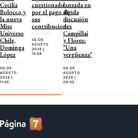
Cecilia
cuestionado
lanzada en
Bolocco y
por el pago de
álgida
la nueva
sus
discusión
Miss
contribuciones
de
Universo
Campillai
Chile,
y Flores:
06 DE
AGOSTO
Dominga
"Una
2026 |
López
vergüenza"
10:56
06 DE
06 DE
AGOSTO
AGOSTO
2026 |
2026 |
11:05
09:05