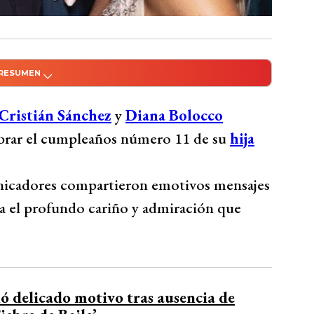
 RESUMEN
do con Inteligencia Artificial
aron el cumpleaños número 11 de su hija
Cristián Sánchez
y
Diana Bolocco
ciales, destacando su cariño y admiración
lebrar el cumpleaños número 11 de su
hija
s de Gracia y cómo cambió sus vidas,
huracán que revolucionó sus vidas”. Por su
unicadores compartieron emotivos mensajes
e junto a un video de Gracia soplando las
ia el profundo cariño y admiración que
ja.
Bío Bío Comunicaciones
ó delicado motivo tras ausencia de