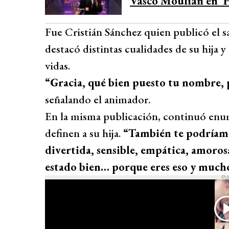
Vasco Moulian en ‘F
Fue Cristián Sánchez quien publicó el s
destacó distintas cualidades de su hija
vidas.
“Gracia, qué bien puesto tu nombre, p
señalando el animador.
En la misma publicación, continuó enume
definen a su hija.
“También te podríamo
divertida, sensible, empática, amoros
estado bien… porque eres eso y much
PU