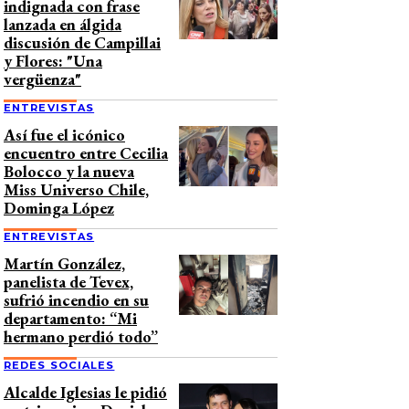
indignada con frase
lanzada en álgida
discusión de Campillai
y Flores: "Una
vergüenza"
ENTREVISTAS
Así fue el icónico
encuentro entre Cecilia
Bolocco y la nueva
Miss Universo Chile,
Dominga López
ENTREVISTAS
Martín González,
panelista de Tevex,
sufrió incendio en su
departamento: “Mi
hermano perdió todo”
REDES SOCIALES
Alcalde Iglesias le pidió