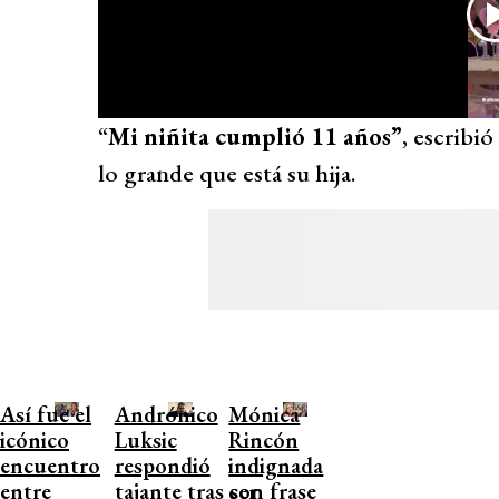
“
Mi niñita cumplió 11 años”
, escribi
lo grande que está su hija.
Así fue el
Andrónico
Mónica
icónico
Luksic
Rincón
encuentro
respondió
indignada
entre
tajante tras ser
con frase