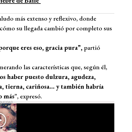
iebre de Baile’
aludo más extenso y reflexivo, donde
 y cómo su llegada cambió por completo sus
orque eres eso, gracia pura”,
partió
rando las características que, según él,
s haber puesto dulzura, agudeza,
a, tierna, cariñosa… y también habría
o más
”, expresó.
BLICIDAD