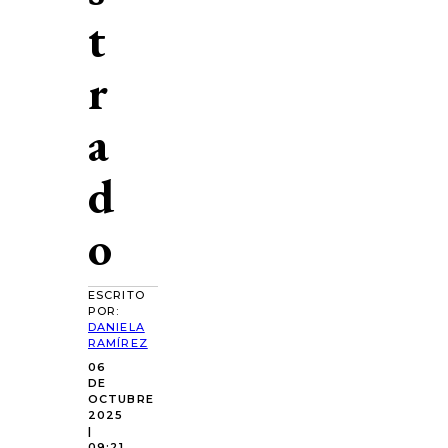
t
r
a
d
o
ESCRITO
POR:
DANIELA
RAMÍREZ
06
DE
OCTUBRE
2025
|
09:21