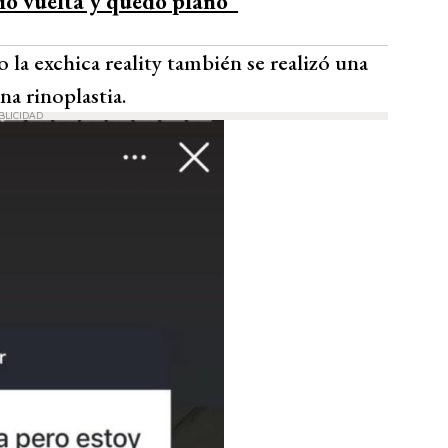
io vuelta y quedó plano”
 la exchica reality también se realizó una
a rinoplastia.
BLICIDAD