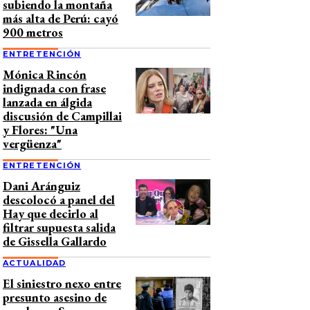
subiendo la montaña
más alta de Perú: cayó
900 metros
ENTRETENCIÓN
Mónica Rincón
indignada con frase
lanzada en álgida
discusión de Campillai
y Flores: "Una
vergüenza"
ENTRETENCIÓN
Dani Aránguiz
descolocó a panel del
Hay que decirlo al
filtrar supuesta salida
de Gissella Gallardo
ACTUALIDAD
El siniestro nexo entre
presunto asesino de