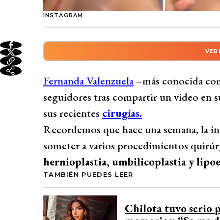
INSTAGRAM
VER
Resumen automático genera
La influencer Fernanda Valenzuela, conoc
Fernanda Valenzuela
–más conocida co
seguidores al mostrar en redes sociales los
seguidores tras compartir un video en s
incluyendo hernia, hernioplastia, umbili
sus recientes
cirugías.
implantes mamarios y rinoplastia. En un vi
Recordemos que hace una semana, la inf
cirugía más complicada, expresando la imp
someter a varios procedimientos quirúrg
Además, hizo un llamado a sus seguidores a
hernioplastia, umbilicoplastia y lipo
dinero de cada persona.
TAMBIÉN PUEDES LEER
Desarrollado por 
Chilota tuvo serio 