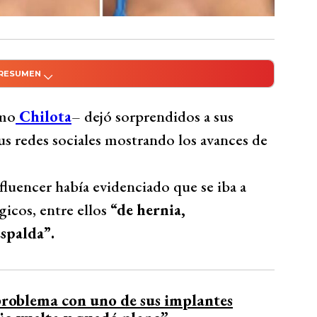
 RESUMEN
do con Inteligencia Artificial
ida como Chilota, sorprendió a sus
mo
Chilota
– dejó sorprendidos a sus
 avances de sus recientes cirugías,
us redes sociales mostrando los avances de
coplastia, lipoespalda, mastopexia con
deo, mostró su figura curvilínea tras la
luencer había evidenciado que se iba a
ortancia de estar lista para el cambio.
icos, entre ellos
“de hernia,
 respetar las decisiones sobre el cuerpo y el
espalda”.
Bío Bío Comunicaciones
problema con uno de sus implantes