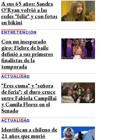
A sus 65 años: Sandra
O'Ryan volvió a las
redes "feliz" y con fotos
en bikini
ENTRETENCIÓN
Con un inesperado
giro: Fiebre de baile
definió a sus primeros
finalistas de la
temporada
ACTUALIDAD
"Eres cuma" y "señora
de feria": el duro cruce
entre Fabiola Campillai
y Camila Flores en el
Senado
ACTUALIDAD
Identifican a chileno de
21 años que murió