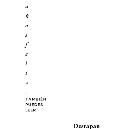
a
ñ
o
s
f
e
l
i
z
.
TAMBIÉN
PUEDES
LEER
Destapan