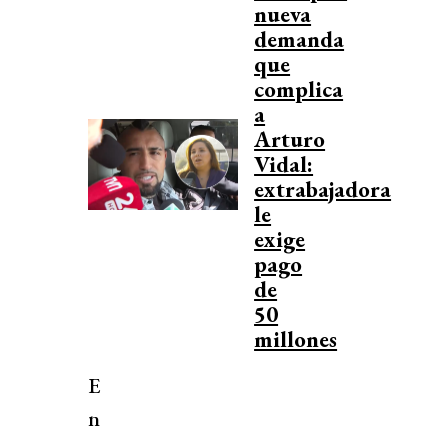
nueva
demanda
que
complica
a
Arturo
Vidal:
extrabajadora
le
exige
pago
de
50
millones
E
n