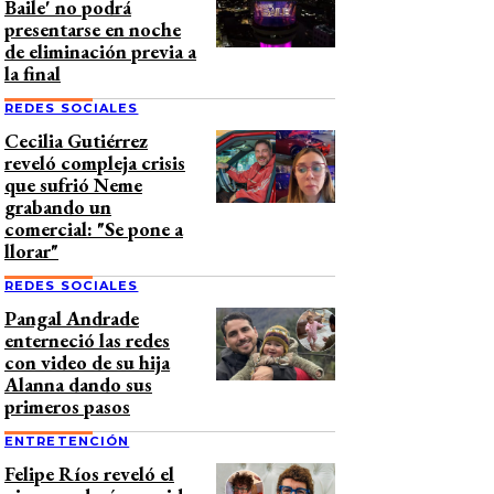
Baile' no podrá
presentarse en noche
de eliminación previa a
la final
REDES SOCIALES
Cecilia Gutiérrez
reveló compleja crisis
que sufrió Neme
grabando un
comercial: "Se pone a
llorar"
REDES SOCIALES
Pangal Andrade
enterneció las redes
con video de su hija
Alanna dando sus
primeros pasos
ENTRETENCIÓN
Felipe Ríos reveló el