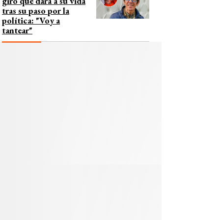
giro que dará a su vida
tras su paso por la
política: "Voy a
tantear"