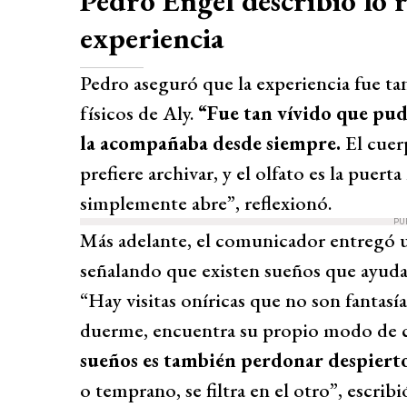
Pedro Engel describió lo re
experiencia
Pedro aseguró que la experiencia fue tan
físicos de Aly.
“Fue tan vívido que pude
la acompañaba desde siempre.
El cuer
prefiere archivar, y el olfato es la puer
simplemente abre”, reflexionó.
PU
Más adelante, el comunicador entregó un
señalando que existen sueños que ayuda
“Hay visitas oníricas que no son fantasí
duerme, encuentra su propio modo de c
sueños es también perdonar despiert
o temprano, se filtra en el otro”, escribi