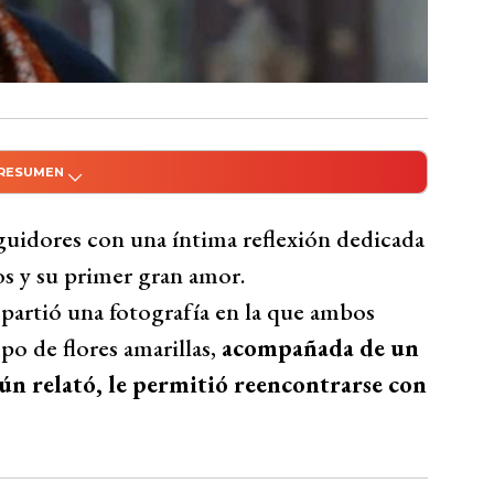
 RESUMEN
do con Inteligencia Artificial
n una emotiva reflexión dedicada a su
guidores con una íntima reflexión dedicada
 un sueño en el que se reencontraron y
jos y su primer gran amor.
cribió la experiencia como real y
mpartió una fotografía en la que ambos
e los sueños para cerrar procesos
o de flores amarillas,
acompañada de un
rica y reflexionó sobre la permanencia de los
ún relató, le permitió reencontrarse con
r homenaje que dedica a Aly, recordando que
as su fallecimiento en 1980, dejándolo a
una profunda depresión.