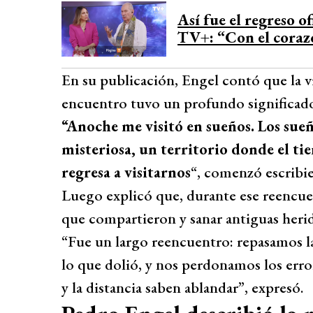
Desarrollado por 
Así fue el regreso o
TV+: “Con el coraz
En su publicación, Engel contó que la v
encuentro tuvo un profundo significad
“Anoche me visitó en sueños. Los sueñ
misteriosa, un territorio donde el ti
regresa a visitarnos
“, comenzó escribi
Luego explicó que, durante ese reencuen
que compartieron y sanar antiguas herid
“Fue un largo reencuentro: repasamos 
lo que dolió, y nos perdonamos los erro
y la distancia saben ablandar”, expresó.