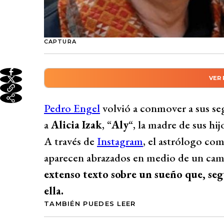
CAPTURA
VER
Resumen automático genera
Pedro Engel conmovió a sus seguidores co
Pedro Engel
volvió a conmover a sus se
primer gran amor, Alicia Izak, a través de
a
Alicia Izak
, “
Aly
“, la madre de sus hi
sanaron antiguas heridas. El astrólogo des
A través de
Instagram
, el astrólogo co
significativa, destacando la importancia d
aparecen abrazados en medio de un camp
emocionales. Engel agradeció la visita oní
extenso texto sobre un sueño que, seg
vínculos verdaderos. Este no es el prime
ella.
el amor entre ambos nunca desapareció tr
TAMBIÉN PUEDES LEER
cargo de sus cuatro hijos y enfrentando 