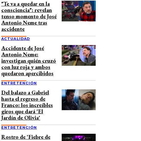
"Te va a quedar en la
consciencia": revelan
tenso momento de José
Antonio Neme tras
accidente
ACTUALIDAD
Accidente de José
Antonio Neme:
investigan quién cruzó
con luz roja y ambos
quedaron apercibidos
ENTRETENCIÓN
Del balazo a Gabriel
hasta el regreso de
Franco: los increíbles
giros que dará 'El
Jardín de Olivia'
ENTRETENCIÓN
Rostro de 'Fiebre de