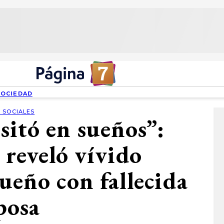
SOCIEDAD
 SOCIALES
sitó en sueños”:
 reveló vívido
ueño con fallecida
posa