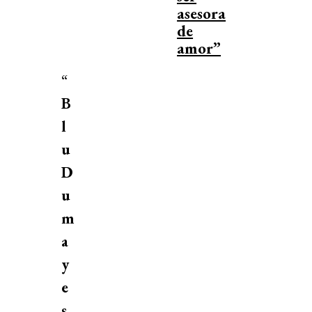
asesora
de
amor”
“
B
l
u
D
u
m
a
y
e
s