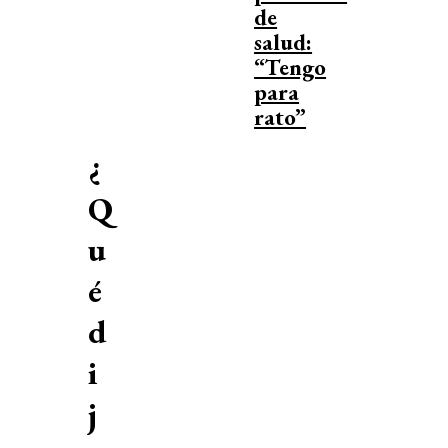
de
salud:
“Tengo
para
rato”
¿
Q
u
é
d
i
j