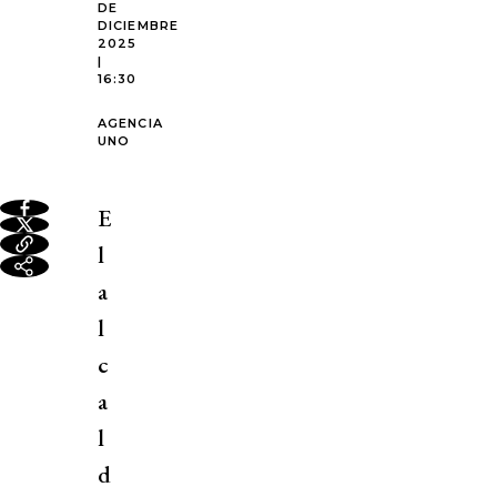
DE
DICIEMBRE
2025
|
16:30
AGENCIA
UNO
E
l
a
l
c
a
l
d