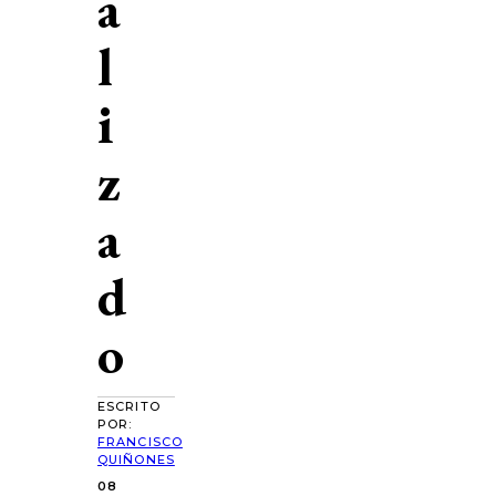
a
l
i
z
a
d
o
ESCRITO
POR:
FRANCISCO
QUIÑONES
08