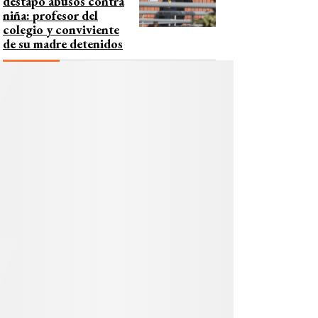
destapó abusos contra
niña: profesor del
colegio y conviviente
de su madre detenidos