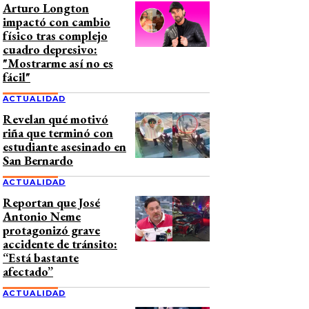
Arturo Longton
impactó con cambio
físico tras complejo
cuadro depresivo:
"Mostrarme así no es
fácil"
ACTUALIDAD
Revelan qué motivó
riña que terminó con
estudiante asesinado en
San Bernardo
ACTUALIDAD
Reportan que José
Antonio Neme
protagonizó grave
accidente de tránsito:
“Está bastante
afectado”
ACTUALIDAD