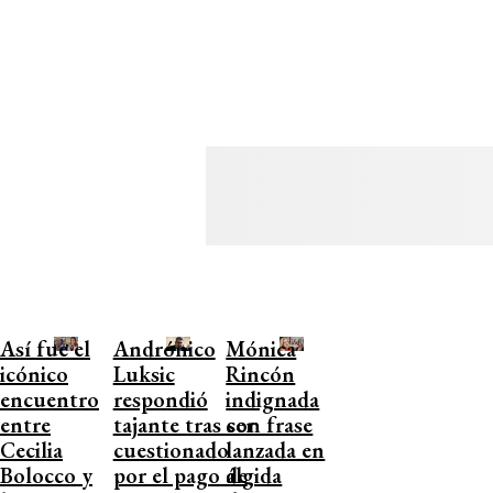
Así fue el
Andrónico
Mónica
icónico
Luksic
Rincón
encuentro
respondió
indignada
entre
tajante tras ser
con frase
Cecilia
cuestionado
lanzada en
Bolocco y
por el pago de
álgida