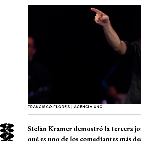
FRANCISCO FLORES | AGENCIA UNO
Stefan Kramer demostró la tercera jo
qué es uno de los comediantes más de