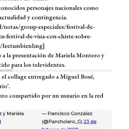
econocidos personajes nacionales como
actualidad y contingencia.
notas/group-especiales/festival-de-
n-festival-de-vina-con-chiste-sobre-
l[/leetambienImg]
ió a la presentación de Mariela Montero y
ido para los televidentes.
BLICIDAD
el collage entregado a Miguel Bosé,
io’.
o compartido por un usuario en la red
z y Mariela
— Francisco González
8
(@Pancholero_G)
23 de