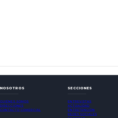
NOSOTROS
SECCIONES
QUIÉNES SOMOS
ENTREVISTAS
DIRECCIONES
ACTUALIDAD
CONTACTO COMERCIAL
ENTRETENCIÓN
REDES SOCIALES