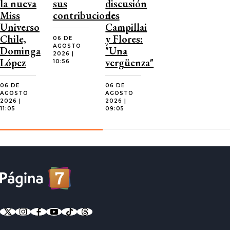
la nueva
sus
discusión
Miss
contribuciones
de
Universo
Campillai
Chile,
y Flores:
06 DE
AGOSTO
Dominga
"Una
2026 |
López
vergüenza"
10:56
06 DE
06 DE
AGOSTO
AGOSTO
2026 |
2026 |
11:05
09:05