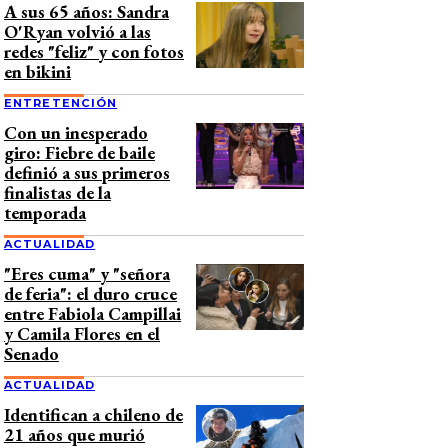
A sus 65 años: Sandra
O'Ryan volvió a las
redes "feliz" y con fotos
en bikini
ENTRETENCIÓN
Con un inesperado
giro: Fiebre de baile
definió a sus primeros
finalistas de la
temporada
ACTUALIDAD
"Eres cuma" y "señora
de feria": el duro cruce
entre Fabiola Campillai
y Camila Flores en el
Senado
ACTUALIDAD
Identifican a chileno de
21 años que murió