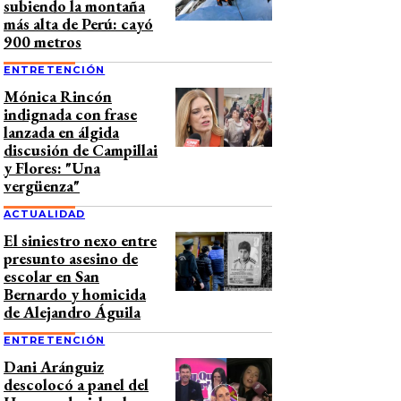
subiendo la montaña
más alta de Perú: cayó
900 metros
ENTRETENCIÓN
Mónica Rincón
indignada con frase
lanzada en álgida
discusión de Campillai
y Flores: "Una
vergüenza"
ACTUALIDAD
El siniestro nexo entre
presunto asesino de
escolar en San
Bernardo y homicida
de Alejandro Águila
ENTRETENCIÓN
Dani Aránguiz
descolocó a panel del