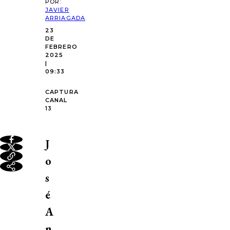
POR:
JAVIER
ARRIAGADA
23
DE
FEBRERO
2025
|
09:33
CAPTURA
CANAL
13
J
o
s
é
A
n