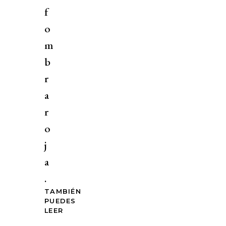
f
o
m
b
r
a
r
o
j
a
.
TAMBIÉN
PUEDES
LEER