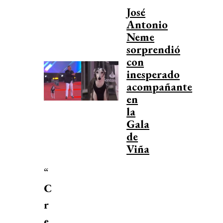
José
Antonio
Neme
sorprendió
con
inesperado
acompañante
en
la
Gala
de
Viña
“
C
r
e