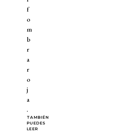
f
o
m
b
r
a
r
o
j
a
.
TAMBIÉN
PUEDES
LEER