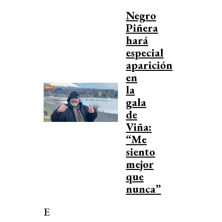
Negro
Piñera
hará
especial
aparición
en
la
gala
de
Viña:
“Me
siento
mejor
que
nunca”
E