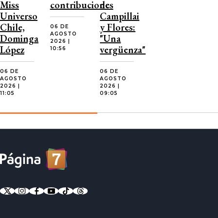
Miss
contribuciones
de
Universo
Campillai
Chile,
y Flores:
06 DE
AGOSTO
Dominga
"Una
2026 |
López
vergüenza"
10:56
06 DE
06 DE
AGOSTO
AGOSTO
2026 |
2026 |
11:05
09:05