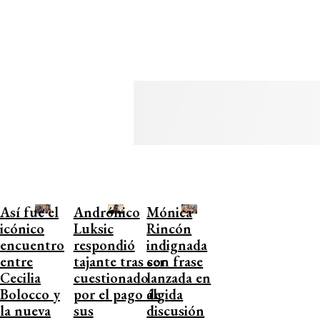
Así fue el
Andrónico
Mónica
icónico
Luksic
Rincón
encuentro
respondió
indignada
entre
tajante tras ser
con frase
Cecilia
cuestionado
lanzada en
Bolocco y
por el pago de
álgida
la nueva
sus
discusión