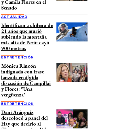
y Camila Flores en el
Senado
ACTUALIDAD
Identifican a chileno de
21 años que murió
subiendo la montaña
más alta de Perú: cayó
900 metros
ENTRETENCIÓN
Mónica Rincón
indignada con frase
lanzada en álgida
discusión de Campillai
y Flores: "Una
vergüenza"
ENTRETENCIÓN
Dani Aránguiz
descolocó a panel del
Hay que decirlo al