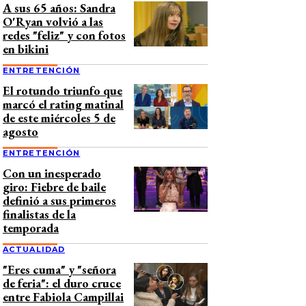
A sus 65 años: Sandra
O'Ryan volvió a las
redes "feliz" y con fotos
en bikini
ENTRETENCIÓN
El rotundo triunfo que
marcó el rating matinal
de este miércoles 5 de
agosto
ENTRETENCIÓN
Con un inesperado
giro: Fiebre de baile
definió a sus primeros
finalistas de la
temporada
ACTUALIDAD
"Eres cuma" y "señora
de feria": el duro cruce
entre Fabiola Campillai