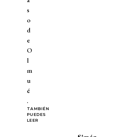
s
o
d
e
O
l
m
u
é
.
TAMBIÉN
PUEDES
LEER