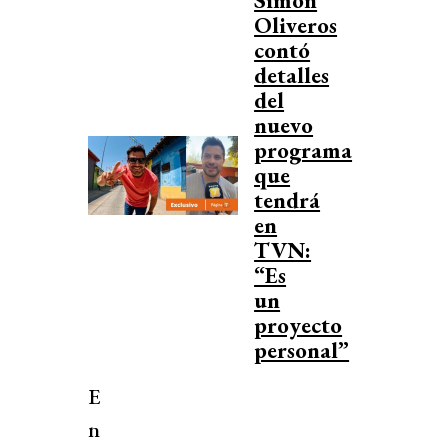
Simón
Oliveros
contó
detalles
del
nuevo
programa
que
tendrá
en
TVN:
“Es
un
proyecto
personal”
E
n