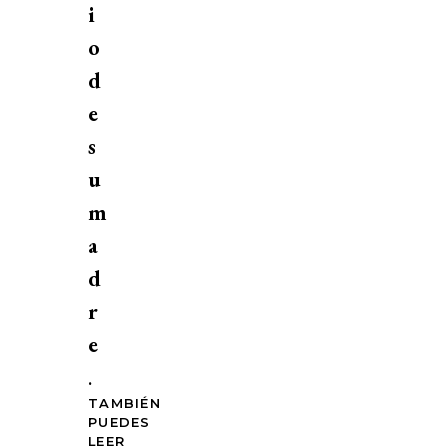
i
o
d
e
s
u
m
a
d
r
e
.
TAMBIÉN
PUEDES
LEER