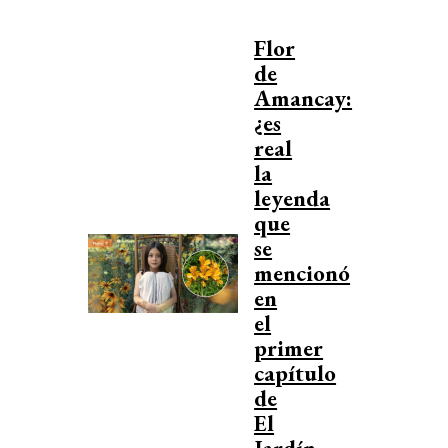
Flor
de
Amancay:
¿es
real
la
leyenda
que
se
mencionó
en
el
primer
capítulo
de
El