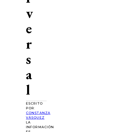
v
e
r
s
a
l
ESCRITO
POR:
CONSTANZA
VÁSQUEZ
LA
INFORMACIÓN
ES