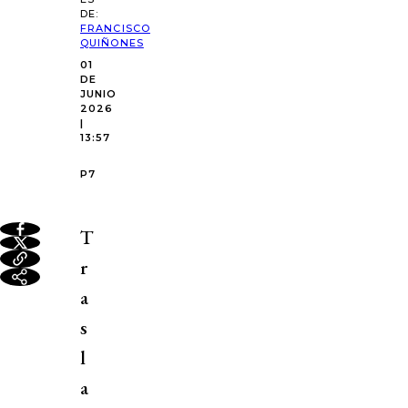
DE:
FRANCISCO
QUIÑONES
01
DE
JUNIO
2026
|
13:57
P7
T
r
a
s
l
a