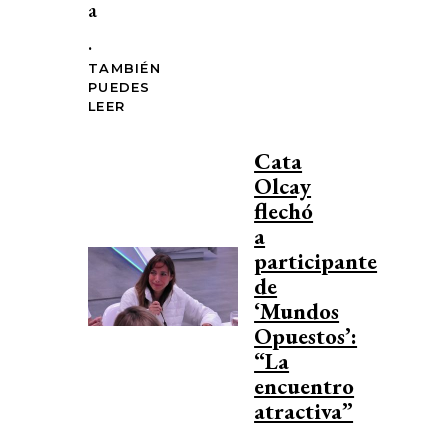
a
.
TAMBIÉN
PUEDES
LEER
Cata
Olcay
flechó
a
participante
de
‘Mundos
Opuestos’:
“La
encuentro
atractiva”