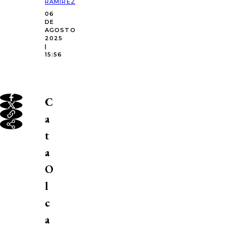
RAMÍREZ
06
DE
AGOSTO
2025
|
15:56
C
a
t
a
O
l
c
a