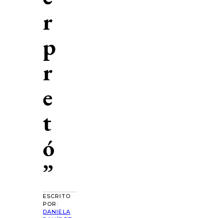
r
p
r
e
t
ó
”
ESCRITO
POR:
DANIELA