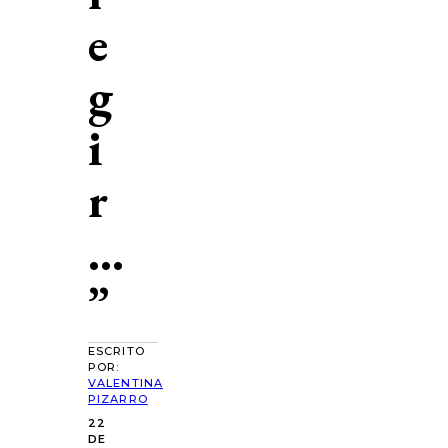
e
g
i
r
…
”
ESCRITO
POR:
VALENTINA
PIZARRO
22
DE