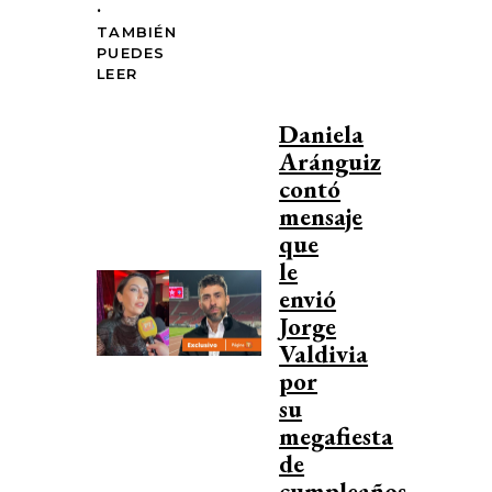
.
TAMBIÉN
PUEDES
LEER
Daniela
Aránguiz
contó
mensaje
que
le
envió
Jorge
Valdivia
por
su
megafiesta
de
cumpleaños