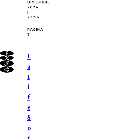
DICIEMBRE
2024
|
22:56
PÁGINA
7
L
a
t
i
f
e
S
o
t