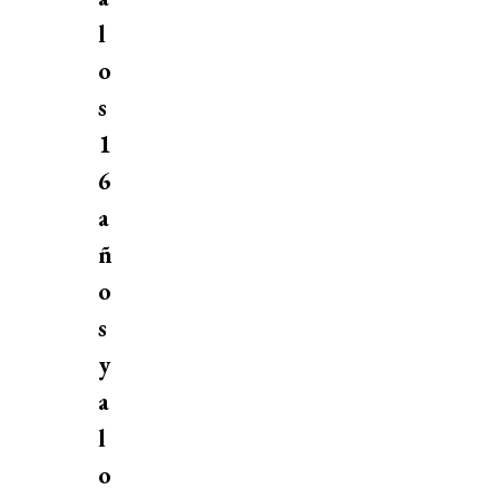
l
o
s
1
6
a
ñ
o
s
y
a
l
o