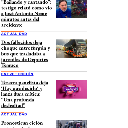
“Bailando y cantando”:
testigo relató cómo vio
a José Antonio Neme
minutos antes del
accidente
ACTUALIDAD
Dos fallecidos deja
choque entre furgón y
bus que trasladaba a
juveniles de Deportes
Temuco
ENTRETENCIÓN
Tercera panelista deja
'Hay que decirlo' y
lanza dura crítica:
“Una profunda
deslealtad”
ACTUALIDAD
Pronostican ciclón