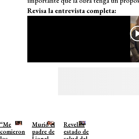
importante que la obra tenga un propósi
Revisa la entrevista completa:
“Me
Murió el
Revelan
comieron
padre de
estado de
los
Lionel
salud del