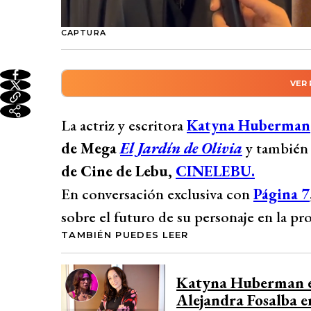
CAPTURA
VER
Resumen automático genera
Katyna Huberman adelantó que su persona
La actriz y escritora
Katyna Huberman
Olivia” de Mega, aunque no descartó futu
de Mega
El Jardín de Olivia
y también 
interés en participar en telenovelas vertica
de Cine de Lebu,
CINELEBU.
llevó a emprender durante la pandemia.
En conversación exclusiva con
Página 7
importancia de que una obra tenga un pro
sobre el futuro de su personaje en la pr
Desarrollado por 
TAMBIÉN PUEDES LEER
Katyna Huberman ev
Alejandra Fosalba en