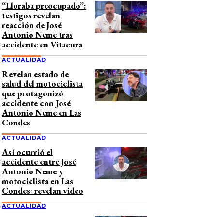
“Lloraba preocupado”:
testigos revelan
reacción de José
Antonio Neme tras
accidente en Vitacura
ACTUALIDAD
Revelan estado de
salud del motociclista
que protagonizó
accidente con José
Antonio Neme en Las
Condes
ACTUALIDAD
Así ocurrió el
accidente entre José
Antonio Neme y
motociclista en Las
Condes: revelan video
ACTUALIDAD