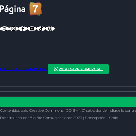
POLÍTICA DE PRIVACIDAD
WHATSAPP COMERCIAL
ENTREVISTAS
ACTUALIDAD
POLÍTICA DE PRIVACIDAD
ENTRETENCIÓN
REDES SOCIALES
Contenidos bajo Creative Commons (CC-BY-NC) salvo donde indique lo contra
SOCIEDAD
Desarrollado por Bío Bío Comunicaciones 2023 | Concepción - Chile