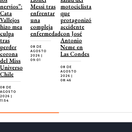
nervios”:
Messi tras
motociclista
Cata
enfrentar
que
Vallejos
una
protagonizó
hizo mea
compleja
accidente
culpa
enfermedad
con José
tras
Antonio
perder
Neme en
08 DE
AGOSTO
corona
Las Condes
2026 |
del Miss
09:01
Universo
08 DE
AGOSTO
Chile
2026 |
08:46
08 DE
AGOSTO
2026 |
11:54