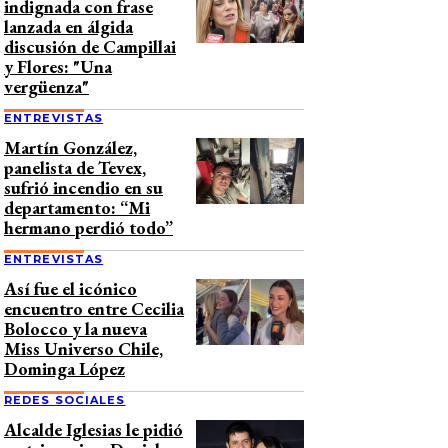
indignada con frase
lanzada en álgida
discusión de Campillai
y Flores: "Una
vergüenza"
ENTREVISTAS
Martín González,
panelista de Tevex,
sufrió incendio en su
departamento: “Mi
hermano perdió todo”
ENTREVISTAS
Así fue el icónico
encuentro entre Cecilia
Bolocco y la nueva
Miss Universo Chile,
Dominga López
REDES SOCIALES
Alcalde Iglesias le pidió