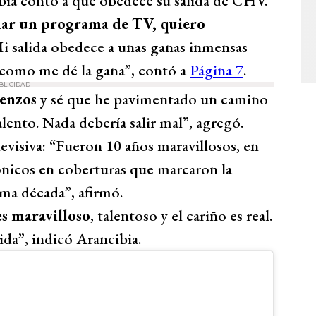
bia contó a qué obedece su salida de CHV.
ar un programa de TV, quiero
Mi salida obedece a unas ganas inmensas
a como me dé la gana”, contó a
Página 7
.
BLICIDAD
ienzos
y sé que he pavimentado un camino
alento. Nada debería salir mal”, agregó.
evisiva: “Fueron 10 años maravillosos, en
ónicos en coberturas que marcaron la
ima década”, afirmó.
s maravilloso
, talentoso y el cariño es real.
ida”, indicó Arancibia.