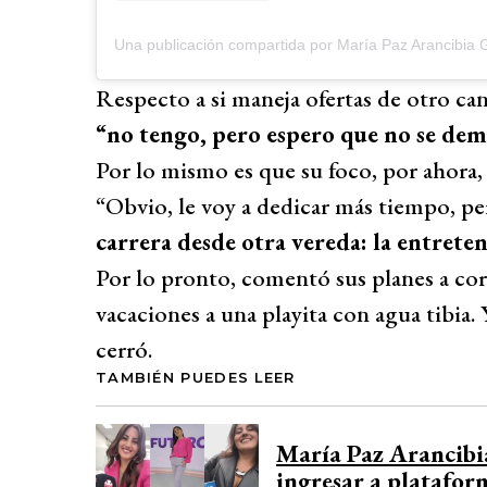
Una publicación compartida por María Paz Arancibia 
Respecto a si maneja ofertas de otro can
“no tengo, pero espero que no se de
Por lo mismo es que su foco, por ahora,
“Obvio, le voy a dedicar más tiempo, p
carrera desde otra vereda: la entrete
Por lo pronto, comentó sus planes a cor
vacaciones a una playita con agua tibia. 
cerró.
TAMBIÉN PUEDES LEER
María Paz Arancibia
ingresar a platafo