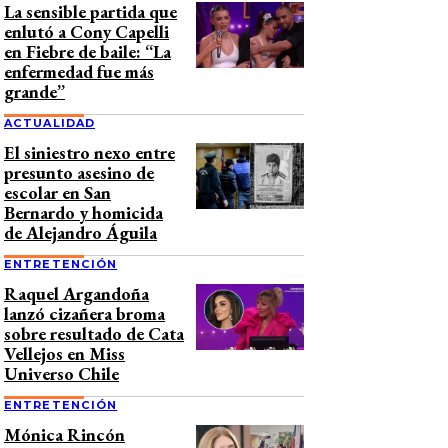
La sensible partida que
enlutó a Cony Capelli
en Fiebre de baile: “La
enfermedad fue más
grande”
ACTUALIDAD
El siniestro nexo entre
presunto asesino de
escolar en San
Bernardo y homicida
de Alejandro Águila
ENTRETENCIÓN
Raquel Argandoña
lanzó cizañera broma
sobre resultado de Cata
Vellejos en Miss
Universo Chile
ENTRETENCIÓN
Mónica Rincón