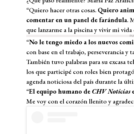
¿Qué pasó realmente? María Paz Aranci
“Quiero hacer otras cosas.
Quiero anim
comentar en un panel de farándula
. 
que lanzarme a la piscina y vivir mi vid
PU
“
No le tengo miedo a los nuevos com
con base en el trabajo, perseverancia y t
También tuvo palabras para su excasa tel
los que participé con roles bien protag
agenda noticiosa del país durante la últ
“
El equipo humano de
CHV Noticias
e
Me voy con el corazón llenito y agradec