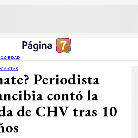
SOCIEDAD
REVISTAS
ate? Periodista
ncibia contó la
ida de CHV tras 10
ños