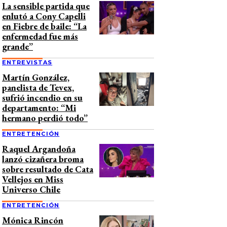
La sensible partida que
enlutó a Cony Capelli
en Fiebre de baile: “La
enfermedad fue más
grande”
ENTREVISTAS
Martín González,
panelista de Tevex,
sufrió incendio en su
departamento: “Mi
hermano perdió todo”
ENTRETENCIÓN
Raquel Argandoña
lanzó cizañera broma
sobre resultado de Cata
Vellejos en Miss
Universo Chile
ENTRETENCIÓN
Mónica Rincón