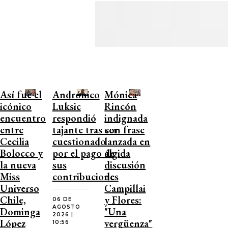
Así fue el
Andrónico
Mónica
icónico
Luksic
Rincón
encuentro
respondió
indignada
entre
tajante tras ser
con frase
Cecilia
cuestionado
lanzada en
Bolocco y
por el pago de
álgida
la nueva
sus
discusión
Miss
contribuciones
de
Universo
Campillai
Chile,
y Flores:
06 DE
AGOSTO
Dominga
"Una
2026 |
López
vergüenza"
10:56