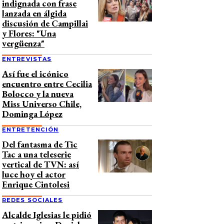
indignada con frase
lanzada en álgida
discusión de Campillai
y Flores: "Una
vergüenza"
ENTREVISTAS
Así fue el icónico
encuentro entre Cecilia
Bolocco y la nueva
Miss Universo Chile,
Dominga López
ENTRETENCIÓN
Del fantasma de Tic
Tac a una teleserie
vertical de TVN: así
luce hoy el actor
Enrique Cintolesi
REDES SOCIALES
Alcalde Iglesias le pidió