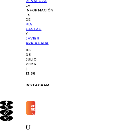
PEÑALOZA
LA
INFORMACIÓN
ES
DE:
PÍA
CASTRO
Y
JAVIER
ARRIAGADA
06
DE
JULIO
2026
|
13:58
INSTAGRAM
VER
RESUMEN
Resumen
automático
U
generado