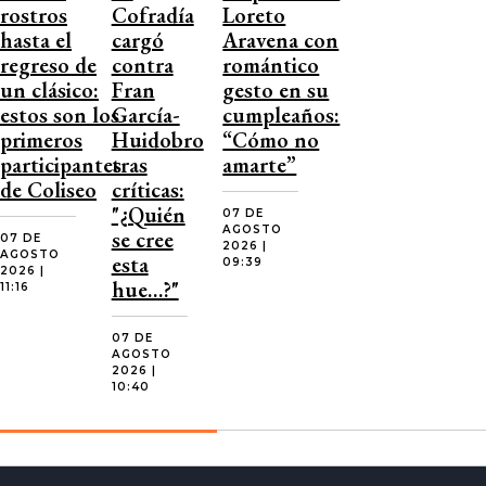
rostros
Cofradía
Loreto
hasta el
cargó
Aravena con
regreso de
contra
romántico
un clásico:
Fran
gesto en su
estos son los
García-
cumpleaños:
primeros
Huidobro
“Cómo no
participantes
tras
amarte”
de Coliseo
críticas:
"¿Quién
07 DE
AGOSTO
se cree
07 DE
2026 |
AGOSTO
esta
09:39
2026 |
hue…?"
11:16
07 DE
AGOSTO
2026 |
10:40