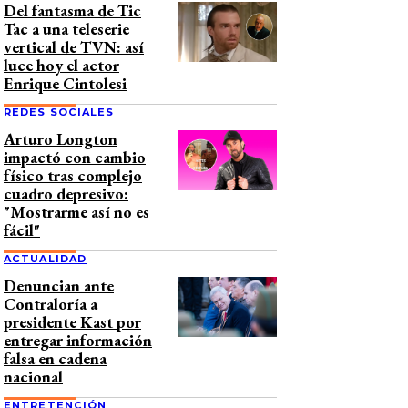
Del fantasma de Tic
Tac a una teleserie
vertical de TVN: así
luce hoy el actor
Enrique Cintolesi
REDES SOCIALES
Arturo Longton
impactó con cambio
físico tras complejo
cuadro depresivo:
"Mostrarme así no es
fácil"
ACTUALIDAD
Denuncian ante
Contraloría a
presidente Kast por
entregar información
falsa en cadena
nacional
ENTRETENCIÓN