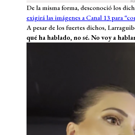
PU
De la misma forma, desconoció los dic
exigirá las imágenes a Canal 13 para “
A pesar de los fuertes dichos, Larraguib
qué ha hablado, no sé. No voy a hablar