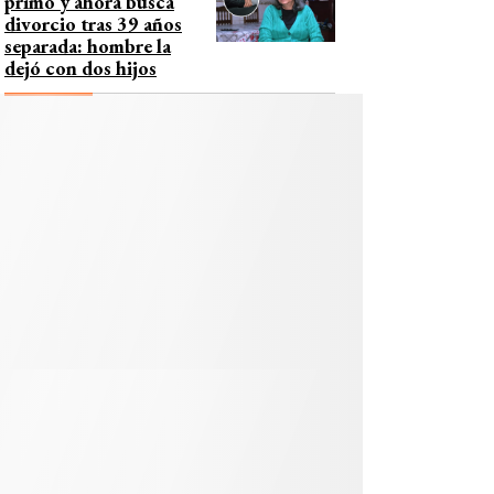
primo y ahora busca
divorcio tras 39 años
separada: hombre la
dejó con dos hijos