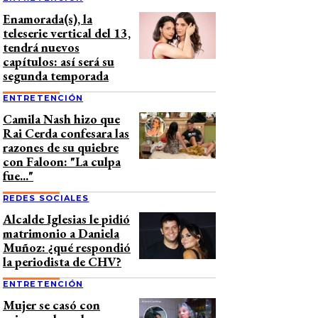
Enamorada(s), la
teleserie vertical del 13,
tendrá nuevos
capítulos: así será su
segunda temporada
ENTRETENCIÓN
Camila Nash hizo que
Rai Cerda confesara las
razones de su quiebre
con Faloon: "La culpa
fue..."
REDES SOCIALES
Alcalde Iglesias le pidió
matrimonio a Daniela
Muñoz: ¿qué respondió
la periodista de CHV?
ENTRETENCIÓN
Mujer se casó con