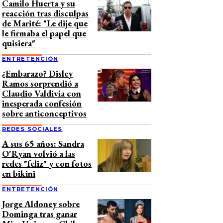
Camilo Huerta y su
reacción tras disculpas
de Marité: "Le dije que
le firmaba el papel que
quisiera"
ENTRETENCIÓN
¿Embarazo? Disley
Ramos sorprendió a
Claudio Valdivia con
inesperada confesión
sobre anticonceptivos
REDES SOCIALES
A sus 65 años: Sandra
O'Ryan volvió a las
redes "feliz" y con fotos
en bikini
ENTRETENCIÓN
Jorge Aldoney sobre
Dominga tras ganar