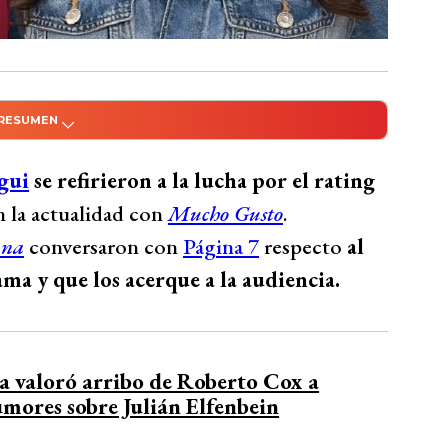
 RESUMEN
do con Inteligencia Artificial
, conductores de Contigo en la Mañana, se
gui
se refirieron a la lucha por el rating
 matinal, actualmente liderado por Mega.
n la actualidad con
Mucho Gusto
.
 sello al programa que acerque a la
ana
conversaron con
Página 7
respecto
al
 puente de conversación y enriquecimiento
ma y que los acerque a la audiencia.
tenido para atraer sintonía, valorando la
nformación y temas relevantes, sin sacrificar
ia valoró arribo de Roberto Cox a
Bío Bío Comunicaciones
mores sobre Julián Elfenbein