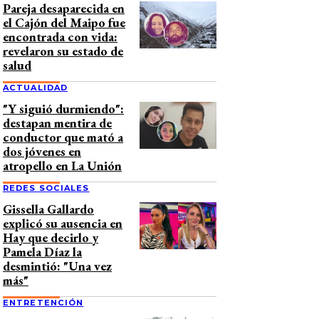
Pareja desaparecida en
el Cajón del Maipo fue
encontrada con vida:
revelaron su estado de
salud
ACTUALIDAD
"Y siguió durmiendo":
destapan mentira de
conductor que mató a
dos jóvenes en
atropello en La Unión
REDES SOCIALES
Gissella Gallardo
explicó su ausencia en
Hay que decirlo y
Pamela Díaz la
desmintió: "Una vez
más"
ENTRETENCIÓN