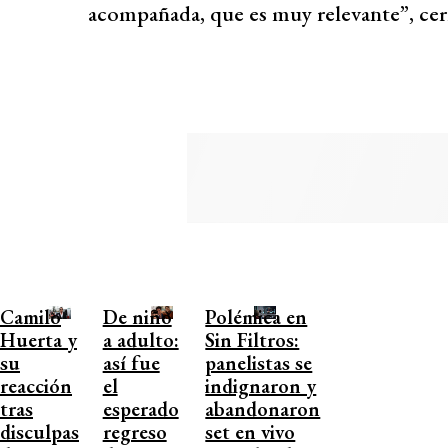
acompañada, que es muy relevante”, cer
Camilo
De niño
Polémica en
Huerta y
a adulto:
Sin Filtros:
su
así fue
panelistas se
reacción
el
indignaron y
tras
esperado
abandonaron
disculpas
regreso
set en vivo