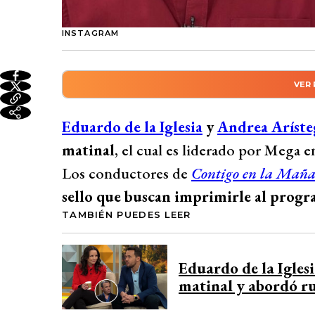
INSTAGRAM
VER
Resumen automático genera
Eduardo de la Iglesia y Andrea Arístegui
Eduardo de la Iglesia
y
Andrea Aríste
refirieron a la competencia por el rating
matinal
, el cual es liderado por Mega e
Destacaron la importancia de imprimir un
Los conductores de
Contigo en la Mañ
audiencia, enfocándose en establecer un
sello que buscan imprimirle al progra
del diálogo. Confían en la calidad del con
TAMBIÉN PUEDES LEER
conexión con la audiencia a través de la i
la calidad por cifras.
Eduardo de la Igles
Desarrollado por 
matinal y abordó ru