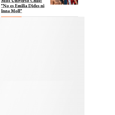
Miss Universo Chile:
"No es Emilia Dides ni
Inna Moll"