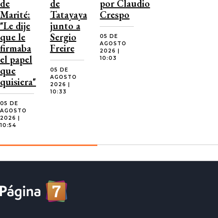
de
de
por Claudio
Marité:
Tatayaya
Crespo
"Le dije
junto a
que le
Sergio
05 DE
AGOSTO
firmaba
Freire
2026 |
el papel
10:03
que
05 DE
AGOSTO
quisiera"
2026 |
10:33
05 DE
AGOSTO
2026 |
10:54