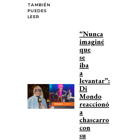
TAMBIÉN
PUEDES
LEER
“Nunca
imaginé
que
se
iba
a
levantar”:
Di
Mondo
reaccionó
a
chascarro
con
su