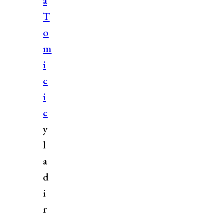
a
T
o
m
i
c
i
c
y
l
a
d
i
r