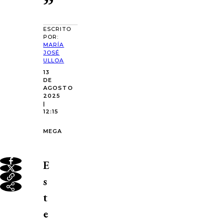
”
ESCRITO
POR:
MARÍA
JOSÉ
ULLOA
13
DE
AGOSTO
2025
|
12:15
MEGA
E
s
t
e