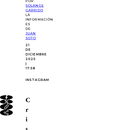
POR:
SOLANGE
GARRIDO
LA
INFORMACIÓN
ES
DE:
JUAN
SOTO
21
DE
DICIEMBRE
2025
|
17:58
INSTAGRAM
C
r
i
s