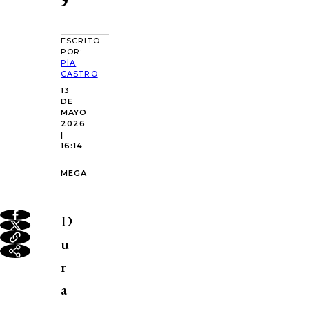
’
ESCRITO
POR:
PÍA
CASTRO
13
DE
MAYO
2026
|
16:14
MEGA
D
u
r
a