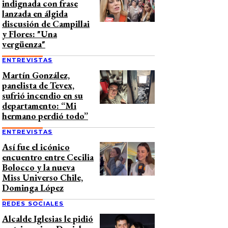
indignada con frase
lanzada en álgida
discusión de Campillai
y Flores: "Una
vergüenza"
ENTREVISTAS
Martín González,
panelista de Tevex,
sufrió incendio en su
departamento: “Mi
hermano perdió todo”
ENTREVISTAS
Así fue el icónico
encuentro entre Cecilia
Bolocco y la nueva
Miss Universo Chile,
Dominga López
REDES SOCIALES
Alcalde Iglesias le pidió