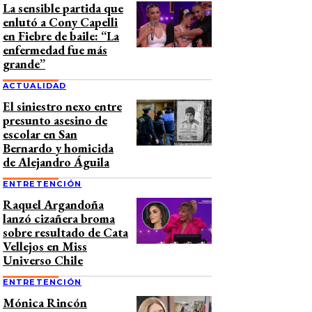
La sensible partida que
enlutó a Cony Capelli
en Fiebre de baile: “La
enfermedad fue más
grande”
ACTUALIDAD
El siniestro nexo entre
presunto asesino de
escolar en San
Bernardo y homicida
de Alejandro Águila
ENTRETENCIÓN
Raquel Argandoña
lanzó cizañera broma
sobre resultado de Cata
Vellejos en Miss
Universo Chile
ENTRETENCIÓN
Mónica Rincón