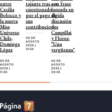
entre
tajante tras ser
con frase
Cecilia
cuestionado
lanzada en
Bolocco y
por el pago de
álgida
la nueva
sus
discusión
Miss
contribuciones
de
Universo
Campillai
Chile,
y Flores:
06 DE
AGOSTO
Dominga
"Una
2026 |
López
vergüenza"
10:56
06 DE
06 DE
AGOSTO
AGOSTO
2026 |
2026 |
11:05
09:05