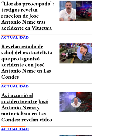
“Lloraba preocupado”:
testigos revelan
reacción de José
Antonio Neme tras
accidente en Vitacura
ACTUALIDAD
Revelan estado de
salud del motociclista
que protagonizó
accidente con José
Antonio Neme en Las
Condes
ACTUALIDAD
Así ocurrió el
accidente entre José
Antonio Neme y
motociclista en Las
Condes: revelan video
ACTUALIDAD