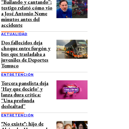
“Bailando y cantando”:
testigo relató cómo vio
a José Antonio Neme
minutos antes del
accidente
ACTUALIDAD
Dos fallecidos deja
choque entre furgón y
bus que trasladaba a
juveniles de Deportes
Temuco
ENTRETENCIÓN
Tercera panelista deja
'Hay que decirlo' y
lanza dura crítica:
“Una profunda
deslealtad”
ENTRETENCIÓN
"No existe": hijo de