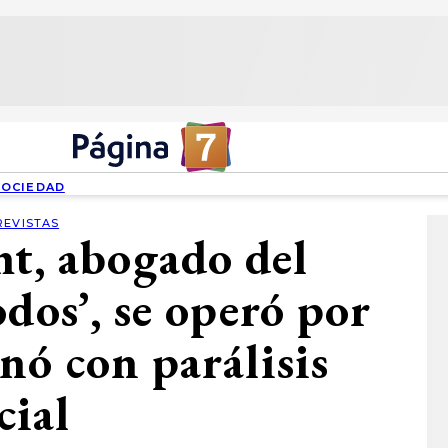
SOCIEDAD
REVISTAS
ht, abogado del
odos’, se operó por
nó con parálisis
cial