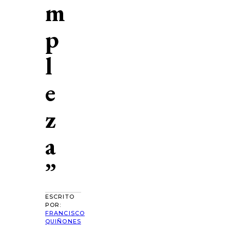
m
p
l
e
z
a
”
ESCRITO
POR:
FRANCISCO
QUIÑONES