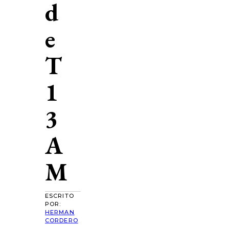
d
e
T
1
3
A
M
ESCRITO
POR:
HERMAN
CORDERO