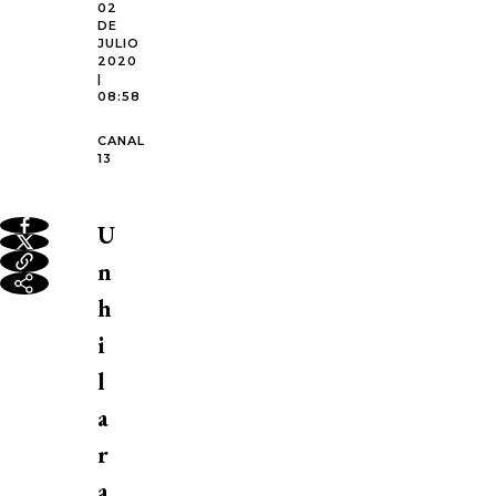
02
DE
JULIO
2020
|
08:58
CANAL
13
U
n
h
i
l
a
r
a