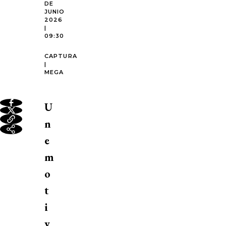
DE
JUNIO
2026
|
09:30
CAPTURA
|
MEGA
U
n
e
m
o
t
i
v