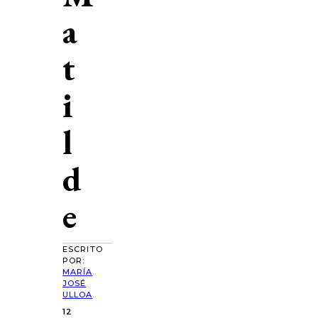
a
t
i
l
d
e
ESCRITO
POR:
MARÍA
JOSÉ
ULLOA
12