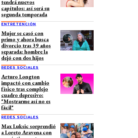
tendrá nuevos
capítulos: así será su
segunda temporada
ENTRETENCIÓN
Mujer se casó con
primo y ahora busca
divorcio tras 39 años
separada: hombre la
dejó con dos hijos
REDES SOCIALES
Arturo Longton
impactó con cambio
físico tras complejo
cuadro depresivo:
"Mostrarme así no es
fácil"
REDES SOCIALES
Max Luksic sorprendió
a Loreto Aravena con