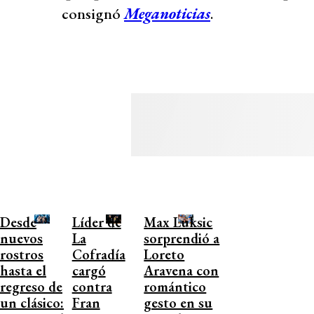
consignó
Meganoticias
.
Desde
Líder de
Max Luksic
nuevos
La
sorprendió a
rostros
Cofradía
Loreto
hasta el
cargó
Aravena con
regreso de
contra
romántico
un clásico:
Fran
gesto en su