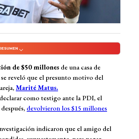
 RESUMEN
do con Inteligencia Artificial
acción de $50 millones de una casa de cambios
ción de $50 millones
de una casa de
 préstamo estaría relacionado con su expareja,
, se reveló que el presunto motivo del
 luego los restantes $15 millones, se señala
areja,
Marité Matus.
 el dinero para pagar pasajes a Italia de
eclarar como testigo ante la PDI, el
siones apuntan a Sonia Isaza, actual pareja de
s después,
devolvieron los $15 millones
ras el futbolista defiende a su amigo
o problemas financieros.
investigación indicaron que el amigo del
Bío Bío Comunicaciones
escondidas, supuestamente, para pagar