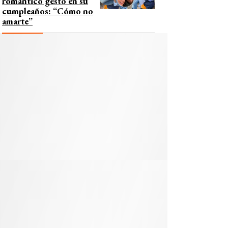
romántico gesto en su
cumpleaños: “Cómo no
amarte”