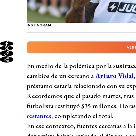
INSTAGRAM
VER
Resumen automático genera
En medio de la controversia por la sustr
En medio de la polémica por la
sustrac
vinculada a Arturo Vidal, se revela que el
cambios de un cercano a
Arturo Vidal
Marité Matus. Tras devolver $35 millones y
préstamo estaría relacionado con su exp
que el amigo del futbolista habría retirado
Recordemos que el pasado martes, tras d
Matus, aunque el viaje no se concretó. Ver
futbolista restituyó $35 millones. Hora
Vidal, como destinataria del dinero, mient
restantes
, completando el total.
alegando un “malentendido” y descartand
En ese contexteo, fuentes cercanas a la 
Desarrollado por 
deportista habría retirado el dinero a 