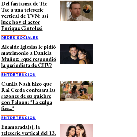
Del fantasma de Tic
Tac a una teleserie
vertical de TVN: así
luce hoy el actor
Enrique Cintolesi
REDES SOCIALES
Alcalde Iglesias le pidió
matrimonio a Daniela
Muñoz: ¿qué respondió
la periodista de CHV?
ENTRETENCIÓN
Camila Nash hizo que
Rai Cerda confesara las
razones de su quiebre
con Faloon: "La culpa
fue..."
ENTRETENCIÓN
Enamorada(s), la
teleserie vertical del 13,