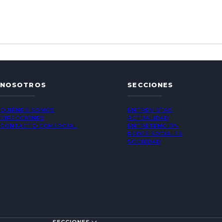
NOSOTROS
SECCIONES
QUIÉNES SOMOS
ENTREVISTAS
DIRECCIONES
ACTUALIDAD
CONTACTO COMERCIAL
ENTRETENCIÓN
REDES SOCIALES
SOCIEDAD
SECCIONES