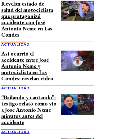
Revelan estado de
salud del motociclista
que protagonizó
accidente con José
Antonio Neme en Las
Condes
ACTUALIDAD
Así ocurrió el
accidente entre José
Antonio Neme y
motociclista en Las
Condes: revelan video
ACTUALIDAD
“Bailando y cantando”:
testigo relató cómo vio
a José Antonio Neme
minutos antes del
accidente
ACTUALIDAD