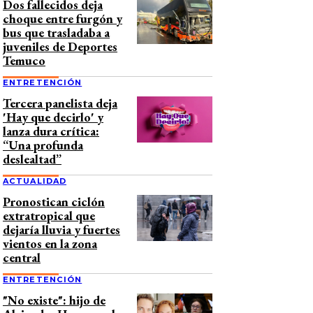
Dos fallecidos deja
choque entre furgón y
bus que trasladaba a
juveniles de Deportes
Temuco
ENTRETENCIÓN
Tercera panelista deja
'Hay que decirlo' y
lanza dura crítica:
“Una profunda
deslealtad”
ACTUALIDAD
Pronostican ciclón
extratropical que
dejaría lluvia y fuertes
vientos en la zona
central
ENTRETENCIÓN
"No existe": hijo de