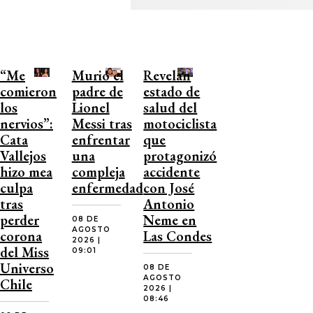
“Me
Murió el
Revelan
comieron
padre de
estado de
los
Lionel
salud del
nervios”:
Messi tras
motociclista
Cata
enfrentar
que
Vallejos
una
protagonizó
hizo mea
compleja
accidente
culpa
enfermedad
con José
tras
Antonio
perder
Neme en
08 DE
AGOSTO
corona
Las Condes
2026 |
del Miss
09:01
Universo
08 DE
AGOSTO
Chile
2026 |
08:46