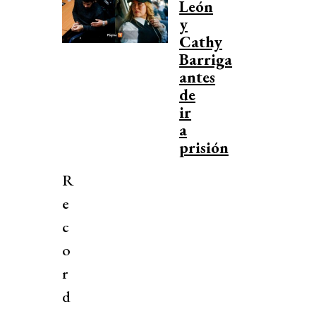
León
y
Cathy
Barriga
antes
de
ir
a
prisión
R
e
c
o
r
d