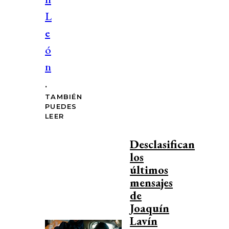
L
e
ó
n
.
TAMBIÉN
PUEDES
LEER
Desclasifican
los
últimos
mensajes
de
Joaquín
Lavín