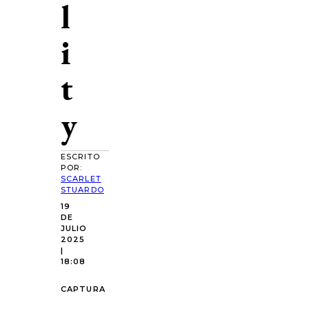
l
i
t
y
ESCRITO
POR:
SCARLET
STUARDO
19
DE
JULIO
2025
|
18:08
CAPTURA