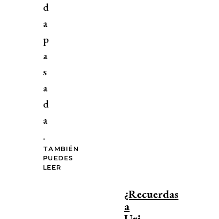
d
a
p
a
s
a
d
a
.
TAMBIÉN
PUEDES
LEER
¿Recuerdas
a
Uri