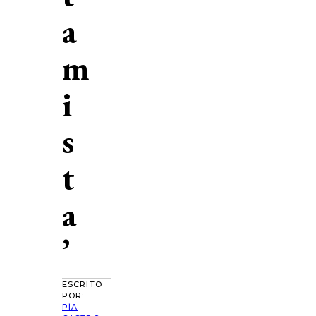
a
m
i
s
t
a
’
ESCRITO
POR:
PÍA