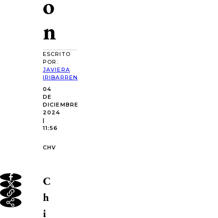
o
n
ESCRITO
POR:
JAVIERA
IRIBARREN
04
DE
DICIEMBRE
2024
|
11:56
CHV
C
h
i