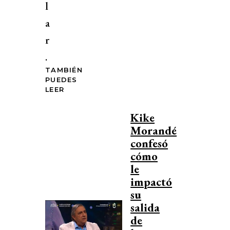
l
a
r
.
TAMBIÉN
PUEDES
LEER
Kike
Morandé
confesó
cómo
le
impactó
su
salida
de