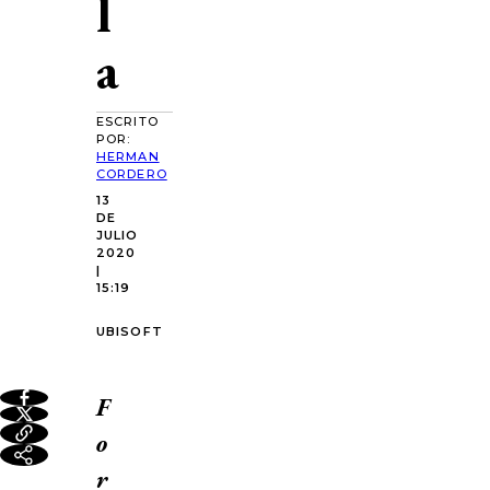
l
a
ESCRITO
POR:
HERMAN
CORDERO
13
DE
JULIO
2020
|
15:19
UBISOFT
F
o
r