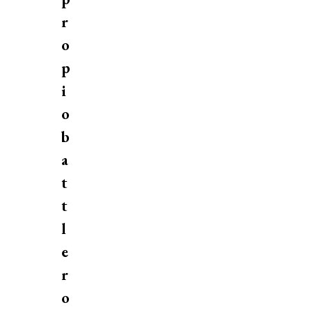
r
o
p
i
o
b
a
t
t
l
e
r
o