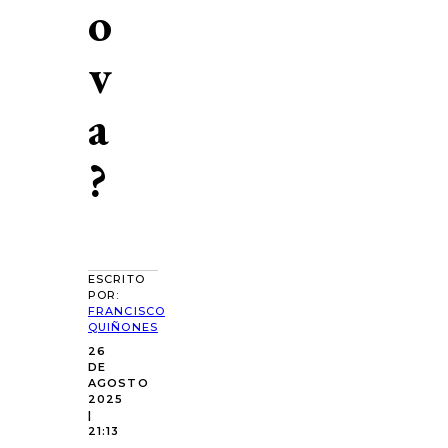
o
v
a
?
ESCRITO
POR:
FRANCISCO
QUIÑONES
26
DE
AGOSTO
2025
|
21:13