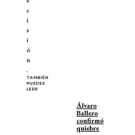
e
c
i
s
i
ó
n
.
TAMBIÉN
PUEDES
LEER
Álvaro
Ballero
confirmó
quiebre