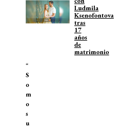
con
Ludmila
Ksenofontova
tras
17
años
de
matrimonio
“
S
o
m
o
s
u