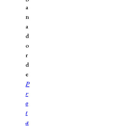
a
n
a
d
o
r
d
e
P
r
o
t
a