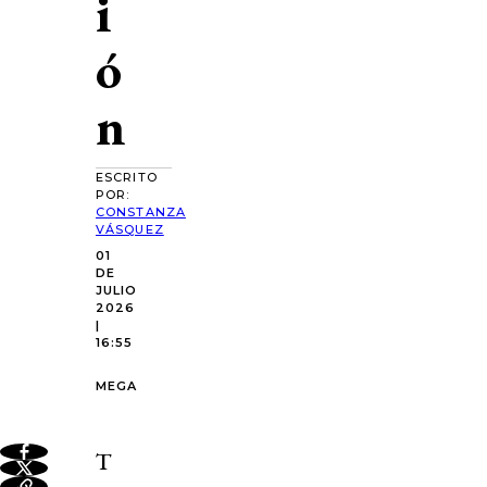
i
ó
n
ESCRITO
POR:
CONSTANZA
VÁSQUEZ
01
DE
JULIO
2026
|
16:55
MEGA
T