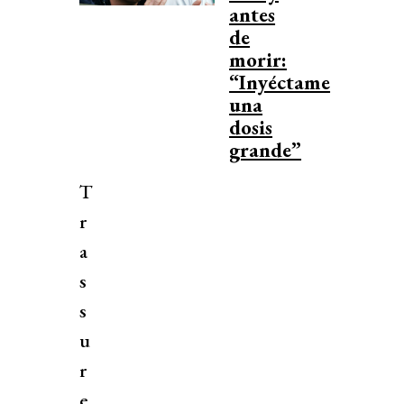
antes
de
morir:
“Inyéctame
una
dosis
grande”
T
r
a
s
s
u
r
e