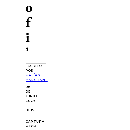
o
f
i
’
ESCRITO
POR:
MATÍAS
MARCHANT
06
DE
JUNIO
2026
|
01:15
CAPTURA
MEGA