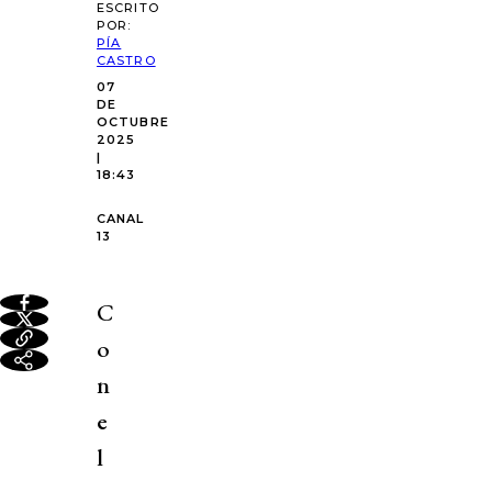
ESCRITO
POR:
PÍA
CASTRO
07
DE
OCTUBRE
2025
|
18:43
CANAL
13
C
o
n
e
l