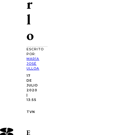
r
l
o
ESCRITO
POR:
MARÍA
JOSÉ
ULLOA
17
DE
JULIO
2020
|
13:55
TVN
E