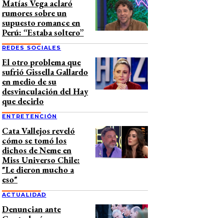
Matías Vega aclaró
rumores sobre un
supuesto romance en
Perú: “Estaba soltero”
REDES SOCIALES
El otro problema que
sufrió Gissella Gallardo
en medio de su
desvinculación del Hay
que decirlo
ENTRETENCIÓN
Cata Vallejos reveló
cómo se tomó los
dichos de Neme en
Miss Universo Chile:
"Le dieron mucho a
eso"
ACTUALIDAD
Denuncian ante