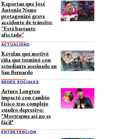
Reportan que José
Antonio Neme
protagonizó grave
accidente de tránsito:
“Está bastante
afectado”
ACTUALIDAD
Revelan qué motivó
riña que terminó con
estudiante asesinado en
San Bernardo
REDES SOCIALES
Arturo Longton
impactó con cambio
físico tras complejo
cuadro depresivo:
"Mostrarme así no es
fácil"
ENTRETENCIÓN