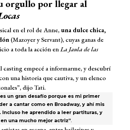
 orgullo por llegar al
Locas
sical en el rol de Anne,
una dulce chica,
ndón
(Mazoyer y Servant), cuyas ganas de
icio a toda la acción en
La Jaula de las
 al casting empecé a informarme, y descubrí
 con una historia que cautiva, y un elenco
onales”, dijo Tati.
es un gran desafío porque es mi primer
der a cantar como en Broadway, y ahí mis
cluso he aprendido a leer partituras, y
a en una mucho mejor actriz”
.
rtistas en escena, entre bailarines y