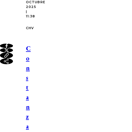
OCTUBRE
2025
|
11:38
CHV
C
o
n
s
t
a
n
z
a